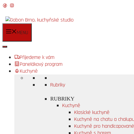
Přeskočit
na
obsah
MENU
Přijedeme k vám
Panelákový program
Kuchyně
Rubriky
RUBRIKY
Kuchyně
Klasické kuchyně
Kuchyně na chatu a chalup
Kuchyně pro handicapované
Kuchyně s barem