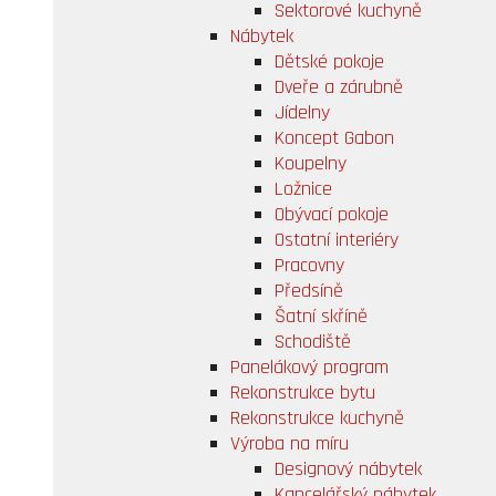
Sektorové kuchyně
Nábytek
Dětské pokoje
Dveře a zárubně
Jídelny
Koncept Gabon
Koupelny
Ložnice
Obývací pokoje
Ostatní interiéry
Pracovny
Předsíně
Šatní skříně
Schodiště
Panelákový program
Rekonstrukce bytu
Rekonstrukce kuchyně
Výroba na míru
Designový nábytek
Kancelářský nábytek