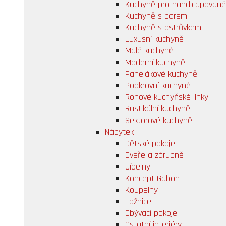
Kuchyně pro handicapované
Kuchyně s barem
Kuchyně s ostrůvkem
Luxusní kuchyně
Malé kuchyně
Moderní kuchyně
Panelákové kuchyně
Podkrovní kuchyně
Rohové kuchyňské linky
Rustikální kuchyně
Sektorové kuchyně
Nábytek
Dětské pokoje
Dveře a zárubně
Jídelny
Koncept Gabon
Koupelny
Ložnice
Obývací pokoje
Ostatní interiéry