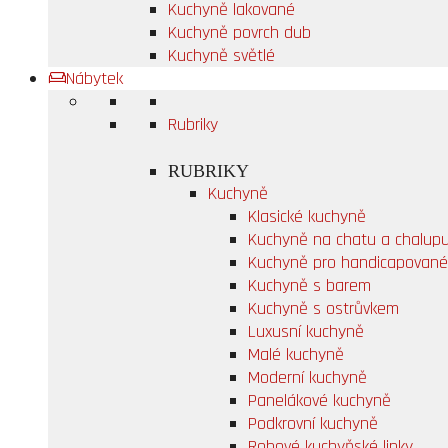
Kuchyně lakované
Kuchyně povrch dub
Kuchyně světlé
Nábytek
Rubriky
RUBRIKY
Kuchyně
Klasické kuchyně
Kuchyně na chatu a chalup
Kuchyně pro handicapované
Kuchyně s barem
Kuchyně s ostrůvkem
Luxusní kuchyně
Malé kuchyně
Moderní kuchyně
Panelákové kuchyně
Podkrovní kuchyně
Rohové kuchyňské linky