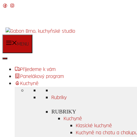
Přeskočit
na
obsah
MENU
Přijedeme k vám
Panelákový program
Kuchyně
Rubriky
RUBRIKY
Kuchyně
Klasické kuchyně
Kuchyně na chatu a chalup