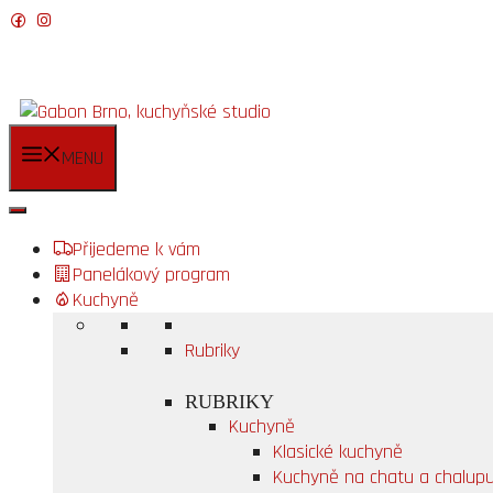
Přeskočit
na
obsah
MENU
Přijedeme k vám
Panelákový program
Kuchyně
Rubriky
RUBRIKY
Kuchyně
Klasické kuchyně
Kuchyně na chatu a chalup