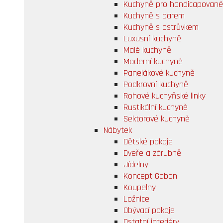
Kuchyně pro handicapované
Kuchyně s barem
Kuchyně s ostrůvkem
Luxusní kuchyně
Malé kuchyně
Moderní kuchyně
Panelákové kuchyně
Podkrovní kuchyně
Rohové kuchyňské linky
Rustikální kuchyně
Sektorové kuchyně
Nábytek
Dětské pokoje
Dveře a zárubně
Jídelny
Koncept Gabon
Koupelny
Ložnice
Obývací pokoje
Ostatní interiéry