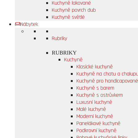
Kuchyně lakované
Kuchyně povrch dub
Kuchyně světlé
Nábytek
Rubriky
RUBRIKY
Kuchyně
Klasické kuchyně
Kuchyně na chatu a chalup
Kuchyně pro handicapované
Kuchyně s barem
Kuchyně s ostrůvkem
Luxusní kuchyně
Malé kuchyně
Moderní kuchyně
Panelákové kuchyně
Podkrovní kuchyně
Rohové kuchyňské linky