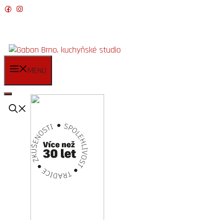
Přeskočit
na
obsah
MENU