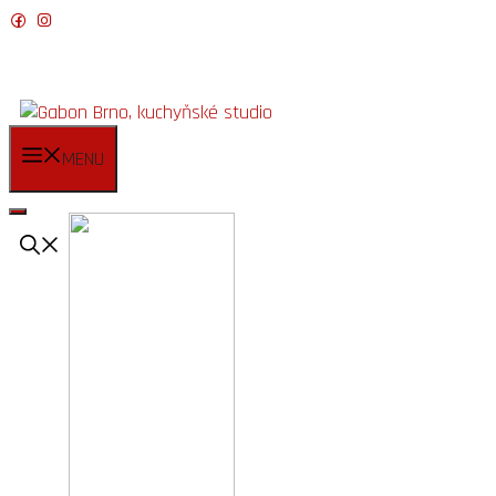
Přeskočit
na
obsah
MENU